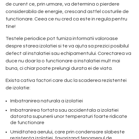
de curent ce, prin urmare, va determina o pierdere
considerabila de energie, crescand astfel costurile de
functionare. Ceea ce nu cred ca este in regula pentru
tine!
Testele periodice pot furniza informatii valoroase
despre starea izolatiei si te va ajuta sa prezici posibilul
defect al instalatiei sau echipamentului. Corectarea va
duce nu doar la o functionare a instalatiei mult mai
buna, ci chiar poate prelungi durata ei de viata.
Exista cativa factori care duc la scaderea rezistentei
de izolatie:
Imbatranirea naturala a izolatiei
Imbatranirea fortata sau accidentala a izolatiei
datorata supunerii unor temperaturi foarte ridicate
de functionare
Umiditatea aerului, care prin condensare slabeste
rezistenta izolatiei, favorizand fenomenul de