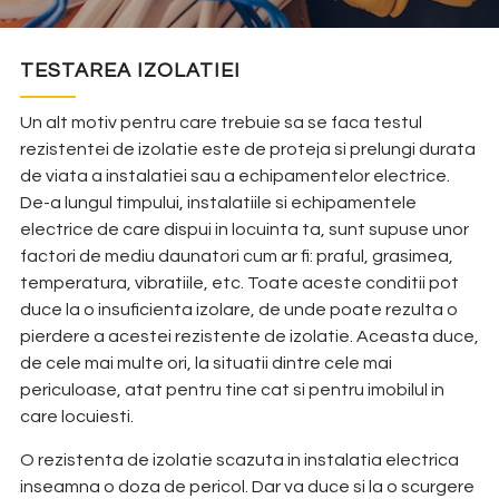
TESTAREA IZOLATIEI
Un alt motiv pentru care trebuie sa se faca testul
rezistentei de izolatie este de proteja si prelungi durata
de viata a instalatiei sau a echipamentelor electrice.
De-a lungul timpului, instalatiile si echipamentele
electrice de care dispui in locuinta ta, sunt supuse unor
factori de mediu daunatori cum ar fi: praful, grasimea,
temperatura, vibratiile, etc. Toate aceste conditii pot
duce la o insuficienta izolare, de unde poate rezulta o
pierdere a acestei rezistente de izolatie. Aceasta duce,
de cele mai multe ori, la situatii dintre cele mai
periculoase, atat pentru tine cat si pentru imobilul in
care locuiesti.
O rezistenta de izolatie scazuta in instalatia electrica
inseamna o doza de pericol. Dar va duce si la o scurgere