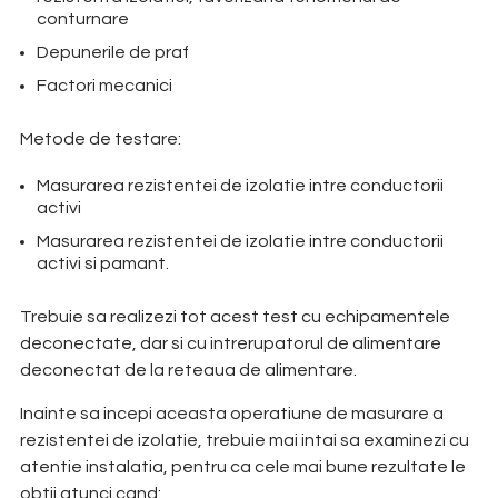
conturnare
Depunerile de praf
Factori mecanici
Metode de testare:
Masurarea rezistentei de izolatie intre conductorii
activi
Masurarea rezistentei de izolatie intre conductorii
activi si pamant.
Trebuie sa realizezi tot acest test cu echipamentele
deconectate, dar si cu intrerupatorul de alimentare
deconectat de la reteaua de alimentare.
Inainte sa incepi aceasta operatiune de masurare a
rezistentei de izolatie, trebuie mai intai sa examinezi cu
atentie instalatia, pentru ca cele mai bune rezultate le
obtii atunci cand: