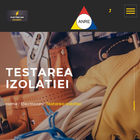
TESTAREA
IZOLATIEI
Home
Electrician
Testarea izolatiei