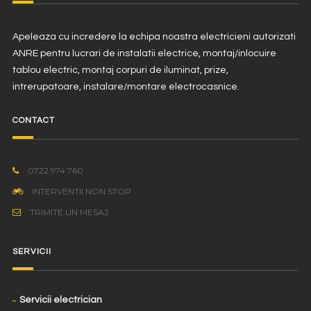
Apeleaza cu incredere la echipa noastra electricieni autorizati
ANRE pentru lucrari de instalatii electrice, montaj/inlocuire
tablou electric, montaj corpuri de iluminat, prize,
intrerupatoare, instalare/montare electrocasnice.
CONTACT
0722 974 760
INTERVENTII NON STOP
TRIMITE UN MESAJ
SERVICII
Servicii electrician