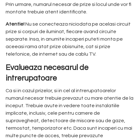
Prin urmare, numarul necesar de prize si locul unde vor fi
montate trebuie atent identificate.
Atentie!
Nu se conecteaza niciodata pe acelasi circuit
prize si corpuri de iluminat, fiecare avand circuite
separate. Insa, in anumite incaperi puteti monta pe
aceeasi rama atat prize obisnuite, cat si prize
telefonice, de internet sau de cablu TV.
Evalueaza necesarul de
intrerupatoare
Ca si in cazul prizelor, si in cel al intrerupatoarelor
numarul necesar trebuie prevazut cu mare atentie de la
inceput. Trebuie avute in vedere toate instalatiile
implicate, inclusiv, cele pentru camere de
supravegheat, detectoare de miscare sau de gaze,
termostat, temporizator etc. Daca sunt incaperi cu mai
multe puncte de acces, trebuie prevazute