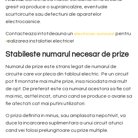
gresit va produce o supraincalzire, eventuale
scurtcircuite sau defectiuni ale aparatelor
electrocasnice.
Contacteaza intotdeauna un
pentru
electrician autorizat
ealizarea instalatiei electrice
!
r
Stabileste numarul necesar de prize
Numarul de prize este strans legat de numarul de
circuite care vor pleca din tabloul electric. Pe un circuit
pot fi montate mai multe prize, insa niciodata mai mult
de opt. De preferat este ca numarul acestora sa fie cat
mai mic, astfel incat, atunci cand se produce o avarie sa
fie afectati cat mai putini utilizatori.
O priza definita in minus, sau amplasata nepotrivit, va
duce la incarcarea suplimentara a unui circuit atunci
cand vei folosi prelungitoare cu prize multiple.