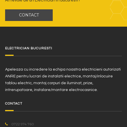
Ai nevoie de un Electrician in bucuresti?
CONTACT
ELECTRICIAN BUCURESTI
Apeleaza cu incredere la echipa noastra electricieni autorizati
ANRE pentru lucrari de instalatii electrice, montaj/inlocuire
tablou electric, montaj corpuri de iluminat, prize,
intrerupatoare, instalare/montare electrocasnice.
CONTACT
0722 974 760