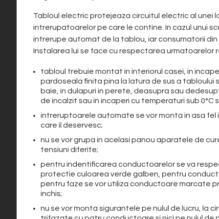
Tabloul electric protejeaza circuitul electric al unei 
intrerupatoarelor pe care le contine. In cazul unui sc
intrerupe automat de la tablou, iar consumatorii din i
Instalarea lui se face cu respectarea urmatoarelor r
tabloul trebuie montat in interiorul casei, in incaper
pardoseala finita pina la latura de sus a tabloulu
baie, in dulapuri in perete, deasupra sau dedesup
de incalzit sau in
incaperi cu temperaturi sub 0°C s
intreruptoarele automate se vor monta in asa fel i
care il deservesc;
nu se vor grupa in acelasi panou aparatele de cure
tensiuni diferite;
pentru indentificarea conductoarelor se va respe
protectie culoarea verde galben, pentru conductor
pentru faze se vor utiliza conductoare marcate prin
inchis;
nu se vor monta sigurantele pe nulul de lucru, la ci
trifazate cu patru conductoare si nici pe nulul de 