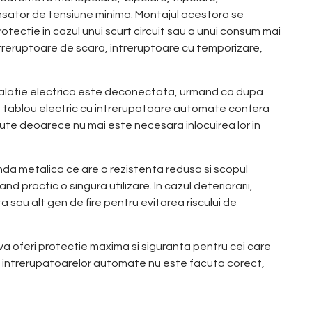
nsator de tensiune minima. Montajul acestora se
protectie in cazul unui scurt circuit sau a unui consum mai
intreruptoare de scara, intreruptoare cu temporizare,
stalatie electrica este deconectata, urmand ca dupa
n tablou electric cu intrerupatoare automate confera
azute deoarece nu mai este necesara inlocuirea lor in
anda metalica ce are o rezistenta redusa si scopul
d practic o singura utilizare. In cazul deteriorarii,
ita sau alt gen de fire pentru evitarea riscului de
va oferi protectie maxima si siguranta pentru cei care
a intrerupatoarelor automate nu este facuta corect,