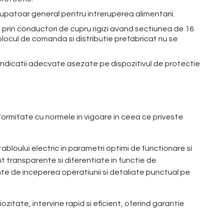
erupatoar general pentru intreruperea alimentarii.
 prin conductori de cupru rigizi avand sectiunea de 16
locul de comanda si distributie prefabricat nu se
r indicatii adecvate asezate pe dispozitivul de protectie
nformitate cu normele in vigoare in ceea ce priveste
bloului electric in parametri optimi de functionare si
unt transparente si diferentiate in functie de
nte de inceperea operatiunii si detaliate punctual pe
zitate, intervine rapid si eficient, oferind garantie