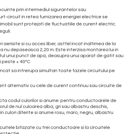
locuinte prin intermediul sigurantelor sau
urt-circuit in retea furnizarea energiei electrice se
mobil sunt protejati de fluctuatiile de curent electric.
eguli:
i aerisite si cu acces liber, astfel incat
inaltimea de la
i sa nu depaseasca 2,20 m
. Este interzisa montarea lui in
tul unui punct de apa, deasupra unui aparat de gatit sau
i peste + 40°C
ncat sa intrerupa simultan toate fazele circuitului pe
nt alternativ cu cele de curent continuu sau circuite de
cta codul culorilor si anume: pentru conductoarele de
ul de nul culoarea alba, gri sau albastru deschis,
 culori diferite si anume rosu, maro, negru, albastru
rcuitele bifazate cu trei conductoare si la circuitele
protectie.