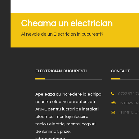
Cheama un electrician
Ai nevoie de un Electrician in bucuresti?
ELECTRICIAN BUCURESTI
CONTACT
0722 974 7
Apeleaza cu incredere la echipa
noastra electricieni autorizati
INTERVEN
ANRE pentru lucrari de instalatii
TRIMITE U
electrice, montaj/inlocuire
tablou electric, montaj corpuri
de iluminat, prize,