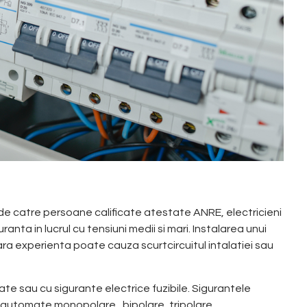
 de catre persoane calificate atestate ANRE, electricieni
uranta in lucrul cu tensiuni medii si mari.
Instalarea unui
ra experienta poate cauza scurtcircuitul intalatiei sau
te sau cu sigurante electrice fuzibile. Sigurantele
 automate monopolare, bipolare, tripolare,