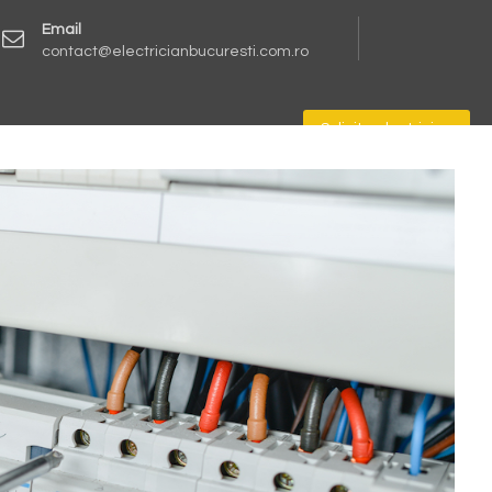
Email
contact@electricianbucuresti.com.ro
Solicita electrician