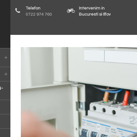
Telefon
Intervenim in
0722 974 760
Bucuresti si Ilfov
N-