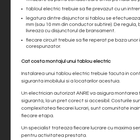
tabloul electric trebuie sa fie prevazut cu un intr
legatura dintre disjunctor si tablou se efectueaza
mm (sau 10 mm din conductor subtire). De regula, b
livreaza cu disjunctorul de bransament.
fiecare circuit trebuie sa fie reperat pe baza uno
corespunzator.
Cat costa montajul unui tablou electric
Instalarea unui tablou electric trebuie facuta in co
siguranta imobilului si a locatarilor acestuia.
Un electrician autorizat ANRE va asigura montarea ta
siguranta, la un pret corect si accesibil. Costurile s
complexitatea fiecarei lucrari, sunt comunitate inai
fiecare etapa.
Un specialist trateaza fiecare lucrare cu maxima serio
pentru activitatea prestata.