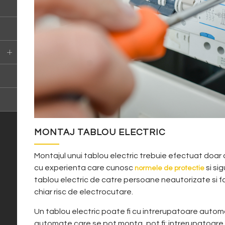
MONTAJ TABLOU ELECTRIC
Montajul unui tablou electric trebuie efectuat doar
cu experienta care cunosc
si sig
normele de protectie
tablou electric de catre persoane neautorizate si fa
chiar risc de electrocutare.
Un tablou electric poate fi cu intrerupatoare automa
automate care se pot monta, pot fi: intrerupatoare