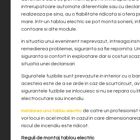
intrerupatoare automate diferentiale sau cu decla
realizeaza pe sina, au o fiabilitate ridicata si ofera 
mare.
Intr-un tablou electric se pot monta sonerii, 
contoare si alte module.
In situatia unui eveniment neprevazut, intreaga in
remedierea problemei, siguranta sa fie repornita. U
siguranta si confort in exploatare dar si costuri sc
situatia unei declansari.
Siguratele fuzibile sunt prevazute in interior cu o b
acesteia este de a se arde in caz de scurtcircuit, avan
sigurantele fuzibile se inlocuiesc si nu se repara cu l
electrocutare sau incendiu.
de catre un profesionist 
Instalarea unui tablou electric
vor locui in acel imobil.
In cazul in care dimensionare
riscul de incendiu este ridicat.
Reguli de montaj tablou electric