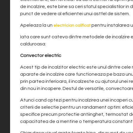
de incalzire, este bine sa ceri sfatul specialistilor i
punct de vedere al eficientei unui astfel de sistem.
Apeleaza la un
pentru instalarea un
electrician calificat
Iata care sunt cateva dintre metodele de incalzire el
calduroasa:
Convector electric
Acest tip de incalzitor electric este unul dintre cele
aparate de incalzire care functioneaza pe baza unui 
prin partea inferioara, il incalzeste cu ajutorul unei 
din nou in incapere. Destul de versatile, convectoa
Atunci cand optezi pentru incalzirea unei incaperi cu
criterii de selectie pentru un randament optim: efici
specifice precum protectie antiinghet, termostat de 
capacitatea de a mentine o temperatura constanta
Chiar daca vizual arata foarte bine, din punct de ved