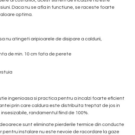
siuni. Daca nu se afla in functiune, se raceste foarte
valoare optima.
sa nu atingeti aripioarele de disipare a caldurii,
tanta de min. 10 cm fata de perete
estuia
tie ingenioasa si practica pentru a incalzi foarte eficient
antei prin care caldura este distribuita treptat de jos in
i insesizabile, randamentul fiind de 100%.
re deoarece sunt eliminate pierderile termice din conducte
ar pentru instalare nu este nevoie de racordare la gaze