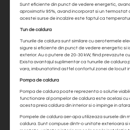
Sunt eficiente din punct de vedere energetic, avan
aproximativ 95%, avand incorporat si un termostat c
acestei surse de incalzire este faptul ca temperat
Tun de caldura
Tunurile de caldura sunt similare cu aerotermele ele
sigure si eficiente din punct de vedere energetic si i
exterior. Au o putere de 20-30 kW, fiind prevazute cu
Exista avantajul suplimentar ca tunurile de caldura p
vara, imbunatatind astfel confortul zonei de locuit i
Pompa de caldura
Pompa de caldura poate reprezenta o solutie viabila 
functionare al pompelor de caldura este acelasi cu al f
acesta preia caldura din interior si o impinge in afar
Pompele de caldura aer-apa utilizeaza sursele din med
caldura. Sunt compuse dintr-o unitate exterioara si 