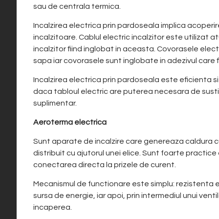
sau de centrala termica.
Incalzirea electrica prin pardoseala implica acoperir
incalzitoare. Cablul electric incalzitor este utilizat 
incalzitor fiind inglobat in aceasta. Covorasele elec
sapa iar covorasele sunt inglobate in adezivul care
Incalzirea electrica prin pardoseala este eficienta si
daca tabloul electric are puterea necesara de sustine
suplimentar.
Aeroterma electrica
Sunt aparate de incalzire care genereaza caldura cu 
distribuit cu ajutorul unei elice. Sunt foarte practic
conectarea directa la prizele de curent.
Mecanismul de functionare este simplu: rezistenta el
sursa de energie, iar apoi, prin intermediul unui vent
incaperea.