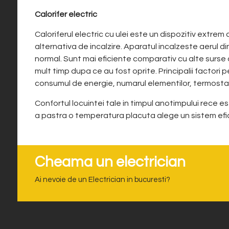
Calorifer electric
Caloriferul electric cu ulei este un dispozitiv extrem
alternativa de incalzire. Aparatul incalzeste aerul din
normal. Sunt mai eficiente comparativ cu alte surse
mult timp dupa ce au fost oprite. Principalii factori p
consumul de energie, numarul elementilor, termostat
Confortul locuintei tale in timpul anotimpului rece e
a pastra o temperatura placuta alege un sistem efici
Cheama un electrician
Ai nevoie de un Electrician in bucuresti?