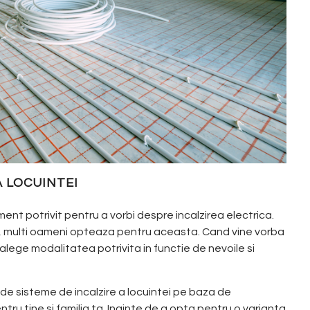
A LOCUINTEI
nt potrivit pentru a vorbi despre incalzirea electrica.
ila, multi oameni opteaza pentru aceasta. Cand vine vorba
 alege modalitatea potrivita in functie de nevoile si
te de sisteme de incalzire a locuintei pe baza de
tru tine si familia ta.
Inainte de a opta pentru o varianta