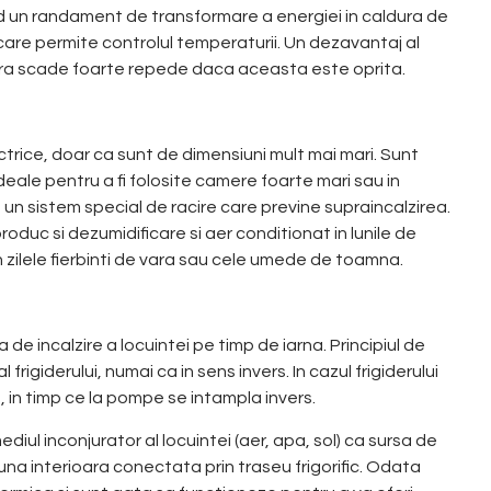
d un randament de transformare a energiei in caldura de
are permite controlul temperaturii. Un dezavantaj al
ura scade foarte repede daca aceasta este oprita.
ctrice, doar ca sunt de dimensiuni mult mai mari. Sunt
deale pentru a fi folosite camere foarte mari sau in
 un sistem special de racire care previne supraincalzirea.
roduc si dezumidificare si aer conditionat in lunile de
n zilele fierbinti de vara sau cele umede de toamna.
de incalzire a locuintei pe timp de iarna.
Principiul de
rigiderului, numai ca in sens invers. In cazul frigiderului
a, in timp ce la pompe se intampla invers.
iul inconjurator al locuintei (aer, apa, sol) ca sursa de
una interioara conectata prin traseu frigorific. Odata