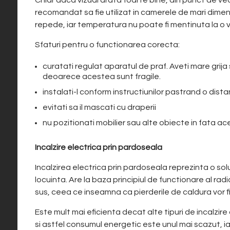
recomandat sa fie utilizat in camerele de mari dimen
repede, iar temperatura nu poate fi mentinuta la o 
Sfaturi pentru o functionarea corecta:
curatati regulat aparatul de praf. Aveti mare grija 
deoarece acestea sunt fragile.
instalati-l conform instructiunilor pastrand o dis
evitati sa il mascati cu draperii
nu pozitionati mobilier sau alte obiecte in fata ac
Incalzire electrica prin pardoseala
Incalzirea electrica prin pardoseala reprezinta o solu
locuinta. Are la baza principiul de functionare al radi
sus, ceea ce inseamna ca pierderile de caldura vor f
Este mult mai eficienta decat alte tipuri de incalzi
si astfel consumul energetic este unul mai scazut, i