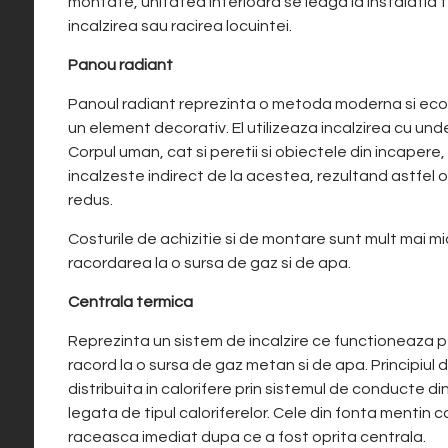
montate, unitatea interioara se leaga la instalatia 
incalzirea sau racirea locuintei.
Panou radiant
Panoul radiant reprezinta o metoda moderna si ecolog
un element decorativ. El utilizeaza incalzirea cu unde
Corpul uman, cat si peretii si obiectele din incapere, 
incalzeste indirect de la acestea, rezultand astfel 
redus.
Costurile de achizitie si de montare sunt mult mai mi
racordarea la o sursa de gaz si de apa.
Centrala termica
Reprezinta un sistem de incalzire ce functioneaza p
racord la o sursa de gaz metan si de apa. Principiul 
distribuita in calorifere prin sistemul de conducte d
legata de tipul caloriferelor. Cele din fonta mentin c
raceasca imediat dupa ce a fost oprita centrala.