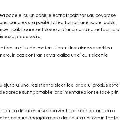
ea podelei cu un cablu electric incalzitor sau covorase
atunci cand exista posibilitatea turnarii unei sape, cablul
trice incalzitoare se folosesc atunci cand nu se toarna o
 fixeaza pardoseala.
 ofera un plus de confort. Pentru instalare se verifica
re, in caz contrar, se va realiza un circuit electric
ajutorul unei rezistente electrice iar aerul produs este
e deoarece sunt portabile iar alimentarea lor se face prin
ectrica din interior se incalzeste prin conectarea la o
ilator, caldura degajata este distribuita uniform in toata