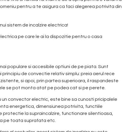
n domeniu pentru a te asigura ca faci alegerea potrivita din
ui sistem de incalzire electrica!
ectrica pe care le ai la dispozitie pentru o casa
 mai populare si accesibile optiuni de pe piata. Sunt
principiu de convectie relativ simplu: preia aerul rece
rezistente, si apoi, prin partea superioara, il raspandeste
rele se pot monta atat pe podea cat si pe perete.
 un convector electric, este bine sa cunosti pricipalele
enta energetica, dimensiunea potrivita, functiile
protectie la supraincalzire, functionare silentioasa,
 pe toata suprafata etc.
ere al costurilor, acest sistem de incalzire nu este