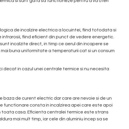
termica si sunt gata sa functioneze pentru a va oferi
ica de incalzire electrica a locuintei, fiind totodata si
 infrarosii, fiind eficient din punct de vedere energetic.
sunt incalzite direct, in timp ce aerul din incapere se
o mai buna uniformitate a temperaturii cat si un consum
ci decat in cazul unei centrale termice si nu necesita
e baza de curent electric dar care are nevoie si de un
de functionare consta in incalzirea apei care este apoi
in toata casa. Eficienta centralei termice este strans
aldura mai mult timp, iar cele din aluminiu incep sa se