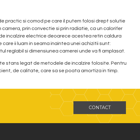
 de practic si comod pe care il putem folosi drept solutie
 camera, prin convectie si prin radiatie, ca un calorifer
 de incalzire electrice deoarece acestea retin caldura
e care ii luam in seama inaintea unei achizitii sunt:
ul reglabil si dimensiunea camerei unde va fi amplasat.
ste stans legat de metodele de incalzire folosite. Pentru
ent, de calitate, care sa se poata amortiza in timp.
CONTACT