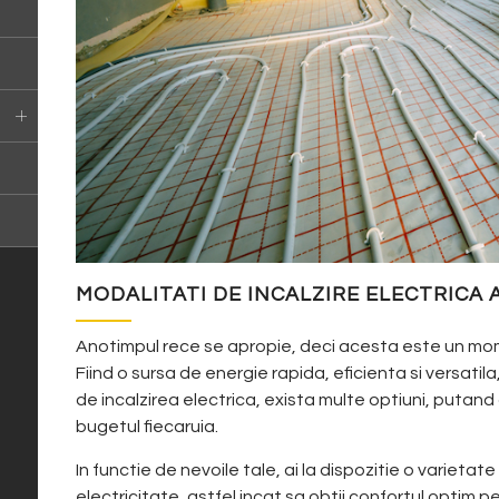
MODALITATI DE INCALZIRE ELECTRICA 
Anotimpul rece se apropie, deci acesta este un mome
Fiind o sursa de energie rapida, eficienta si versat
de incalzirea electrica, exista multe optiuni, putand
bugetul fiecaruia.
In functie de nevoile tale, ai la dispozitie o varieta
electricitate, astfel incat sa obtii confortul optim pen