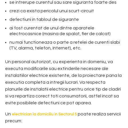
se intrerupe curentul sau sare siguranta foarte des
crezi ca exista pericolul unui scurt-circuit
defectiuni in tabloul de sigurante
ai fost curentat de unul dintre aparatele
electrocasnice (masina de spalat, fier de calcat)
nu mai functioneaza o parte a retelei de curenti slabi
(TV, alarma, telefon, Internet), etc.
Un personal autorizat, cu experienta in domeniu, va
executa modificarile sau extinderile necesare ale
instalatiilor electrice existente, de la proiectare pana la
executia completa a intregii lucrari. Va respecta
planurile de instalatii electrice pentru orice tip de cladiri
si va repartiza corect toti consumatorii, astfel incat sa
evite posibilele defectiuni ce pot aparea.
Un
poate realiza servicii
electrician la domiciliu in Sectorul 5
precum: