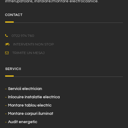
intrerupatoare, instalare/montare electrocasnice.
CONTACT
0722 974 760
INTERVENTII NON STOP
TRIMITE UN MESAJ
SERVICII
Servicii electrician
Inlocuire instalatie electrica
Montare tablou electric
Montare corpuri iluminat
Audit energetic