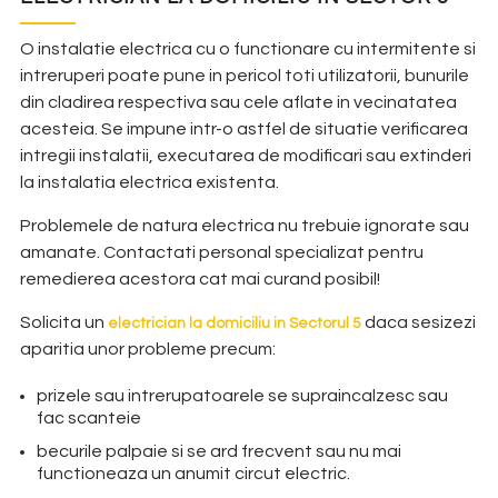
O instalatie electrica cu o functionare cu intermitente si
intreruperi poate pune in pericol toti utilizatorii, bunurile
din cladirea respectiva sau cele aflate in vecinatatea
acesteia. Se impune intr-o astfel de situatie verificarea
intregii instalatii, executarea de modificari sau extinderi
la instalatia electrica existenta.
P
roblemele de natura electrica nu trebuie ignorate sau
amanate. Contactati personal specializat pentru
remedierea acestora cat mai curand posibil!
Solicita un
daca sesizezi
electrician la domiciliu in Sectorul 5
aparitia unor probleme precum:
prizele sau intrerupatoarele se supraincalzesc sau
fac scanteie
becurile palpaie si se ard frecvent sau nu mai
functioneaza un anumit circut electric.