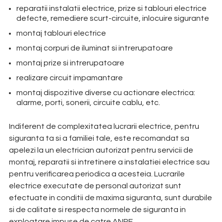
reparatii instalatii electrice, prize si tablouri electrice
defecte, remediere scurt-circuite, inlocuire sigurante
montaj tablouri electrice
montaj corpuri de iluminat si intrerupatoare
montaj prize si intrerupatoare
realizare circuit impamantare
montaj dispozitive diverse cu actionare electrica:
alarme, porti, sonerii, circuite cablu, etc.
Indiferent de complexitatea lucrarii electrice, pentru
siguranta ta si a familiei tale, este recomandat sa
apelezi la un electrician autorizat pentru servicii de
montaj, reparatii si intretinere a instalatiei electrice sau
pentru verificarea periodica a acesteia. Lucrarile
electrice executate de personal autorizat sunt
efectuate in conditii de maxima siguranta, sunt durabile
si de calitate si respecta normele de siguranta in
exploatare impuse de catre ANRE.