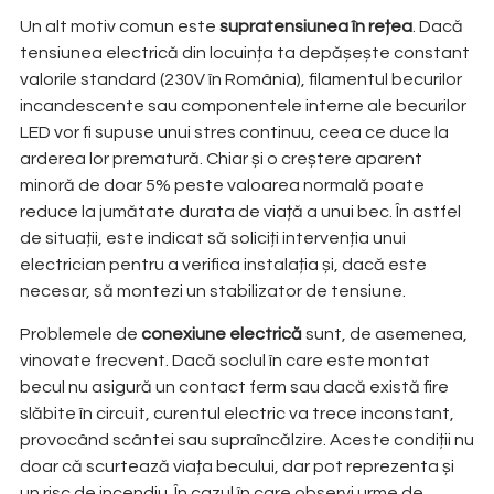
Un alt motiv comun este
supratensiunea în rețea
. Dacă
tensiunea electrică din locuința ta depășește constant
valorile standard (230V în România), filamentul becurilor
incandescente sau componentele interne ale becurilor
LED vor fi supuse unui stres continuu, ceea ce duce la
arderea lor prematură. Chiar și o creștere aparent
minoră de doar 5% peste valoarea normală poate
reduce la jumătate durata de viață a unui bec. În astfel
de situații, este indicat să soliciți intervenția unui
electrician pentru a verifica instalația și, dacă este
necesar, să montezi un stabilizator de tensiune.
Problemele de
conexiune electrică
sunt, de asemenea,
vinovate frecvent. Dacă soclul în care este montat
becul nu asigură un contact ferm sau dacă există fire
slăbite în circuit, curentul electric va trece inconstant,
provocând scântei sau supraîncălzire. Aceste condiții nu
doar că scurtează viața becului, dar pot reprezenta și
un risc de incendiu. În cazul în care observi urme de