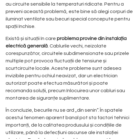
au circuite sensibile la temperaturi ridicate. Pentru a
preveni această problemă, este bine să alegi corpuri de
iluminat ventilate sau becuri special concepute pentru
spații închise.
Există și situații în care
problema provine din instalația
electrică generală
. Cablurile vechi, neizolate
corespunzător, circuitele subdimensionate sau prizele
multiple pot provoca fluctuații de tensiune și
scurtcircuite locale. Aceste probleme sunt adesea
invizibile pentru ochiul neavizat, dar un electrician
autorizat poate efectua măsurători și poate
recomanda soluții, precum înlocuirea unor cabluri sau
montarea de siguranțe suplimentare.
În concluzie, becurile nu se ard „din senin”. În spatele
acestui fenomen aparent banal pot sta factori tehnici
importanți, de la calitatea produsului și condițiile de
utilizare, până la defecțiuni ascunse ale instalației