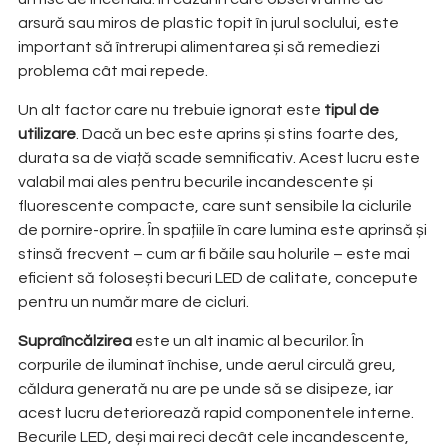
arsură sau miros de plastic topit în jurul soclului, este
important să întrerupi alimentarea și să remediezi
problema cât mai repede.
Un alt factor care nu trebuie ignorat este
tipul de
utilizare
. Dacă un bec este aprins și stins foarte des,
durata sa de viață scade semnificativ. Acest lucru este
valabil mai ales pentru becurile incandescente și
fluorescente compacte, care sunt sensibile la ciclurile
de pornire-oprire. În spațiile în care lumina este aprinsă și
stinsă frecvent – cum ar fi băile sau holurile – este mai
eficient să folosești becuri LED de calitate, concepute
pentru un număr mare de cicluri.
Supraîncălzirea
este un alt inamic al becurilor. În
corpurile de iluminat închise, unde aerul circulă greu,
căldura generată nu are pe unde să se disipeze, iar
acest lucru deteriorează rapid componentele interne.
Becurile LED, deși mai reci decât cele incandescente,