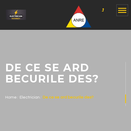
DE CE SE ARD
BECURILE DES?
Home
Electrician
De ce se ard becurile des?