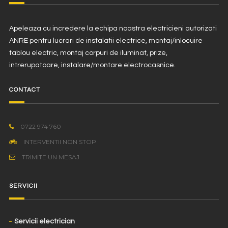
Apeleaza cu incredere la echipa noastra electricieni autorizati
ANRE pentru lucrari de instalatii electrice, montaj/inlocuire
tablou electric, montaj corpuri de iluminat, prize,
intrerupatoare, instalare/montare electrocasnice.
CONTACT
0722 974 760
INTERVENTII NON STOP
TRIMITE UN MESAJ
SERVICII
Servicii electrician