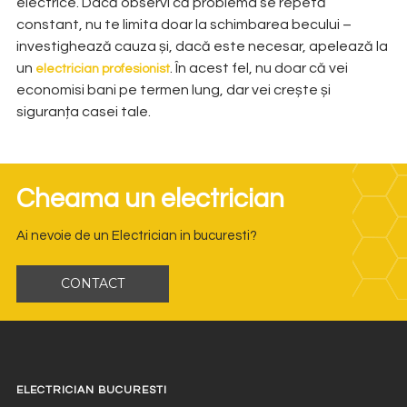
electrice. Dacă observi că problema se repetă
constant, nu te limita doar la schimbarea becului –
investighează cauza și, dacă este necesar, apelează la
un
. În acest fel, nu doar că vei
electrician profesionist
economisi bani pe termen lung, dar vei crește și
siguranța casei tale.
Cheama un electrician
Ai nevoie de un Electrician in bucuresti?
CONTACT
ELECTRICIAN BUCURESTI