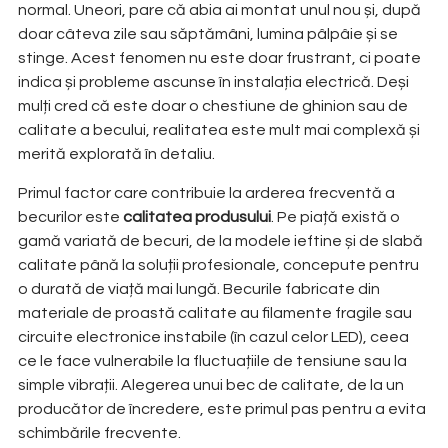
normal. Uneori, pare că abia ai montat unul nou și, după
doar câteva zile sau săptămâni, lumina pâlpâie și se
stinge. Acest fenomen nu este doar frustrant, ci poate
indica și probleme ascunse în instalația electrică. Deși
mulți cred că este doar o chestiune de ghinion sau de
calitate a becului, realitatea este mult mai complexă și
merită explorată în detaliu.
Primul factor care contribuie la arderea frecventă a
becurilor este
calitatea produsului
. Pe piață există o
gamă variată de becuri, de la modele ieftine și de slabă
calitate până la soluții profesionale, concepute pentru
o durată de viață mai lungă. Becurile fabricate din
materiale de proastă calitate au filamente fragile sau
circuite electronice instabile (în cazul celor LED), ceea
ce le face vulnerabile la fluctuațiile de tensiune sau la
simple vibrații. Alegerea unui bec de calitate, de la un
producător de încredere, este primul pas pentru a evita
schimbările frecvente.