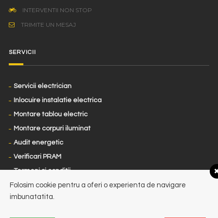
INTERVENTII NON STOP
TRIMITE UN MESAJ
SERVICII
Servicii electrician
Inlocuire instalatie electrica
Montare tablou electric
Montare corpuri iluminat
Audit energetic
Verificari PRAM
Termeni si conditii
Folosim cookie pentru a oferi o experienta de navigare
ANPC
imbunatatita.