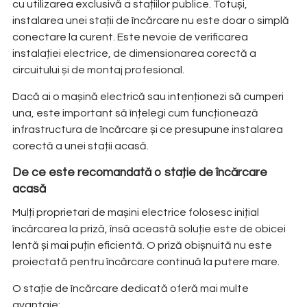
cu utilizarea exclusivă a stațiilor publice. Totuși,
instalarea unei stații de încărcare nu este doar o simplă
conectare la curent. Este nevoie de verificarea
instalației electrice, de dimensionarea corectă a
circuitului și de montaj profesional.
Dacă ai o mașină electrică sau intenționezi să cumperi
una, este important să înțelegi cum funcționează
infrastructura de încărcare și ce presupune instalarea
corectă a unei stații acasă.
De ce este recomandată o stație de încărcare
acasă
Mulți proprietari de mașini electrice folosesc inițial
încărcarea la priză, însă această soluție este de obicei
lentă și mai puțin eficientă. O priză obișnuită nu este
proiectată pentru încărcare continuă la putere mare.
O stație de încărcare dedicată oferă mai multe
avantaje: