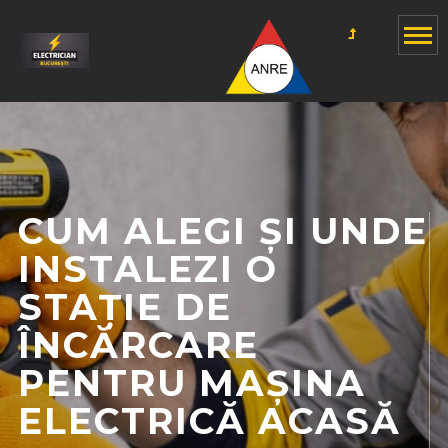
CUM ALEGI ȘI UNDE
INSTALEZI O
STAȚIE DE
ÎNCĂRCARE
PENTRU MAȘINA
ELECTRICĂ ACASĂ