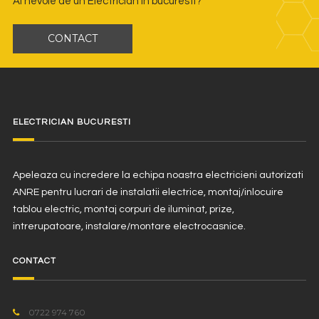
Ai nevoie de un Electrician in bucuresti?
CONTACT
ELECTRICIAN BUCURESTI
Apeleaza cu incredere la echipa noastra electricieni autorizati
ANRE pentru lucrari de instalatii electrice, montaj/inlocuire
tablou electric, montaj corpuri de iluminat, prize,
intrerupatoare, instalare/montare electrocasnice.
CONTACT
0722 974 760