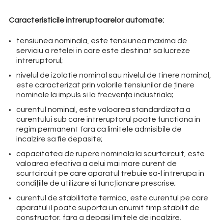
Caracteristicile intreruptoarelor automate:
tensiunea nominala, este tensiunea maxima de
serviciu a retelei in care este destinat sa lucreze
intreruptorul;
nivelul de izolatie nominal sau nivelul de tinere nominal,
este caracterizat prin valorile tensiunilor de ținere
nominale la impuls si la frecvența industriala;
curentul nominal, este valoarea standardizata a
curentului sub care intreruptorul poate functiona in
regim permanent fara ca limitele admisibile de
incalzire sa fie depasite;
capacitatea de rupere nominala la scurtcircuit, este
valoarea efectiva a celui mai mare curent de
scurtcircuit pe care aparatul trebuie sa-l intrerupa in
condițiile de utilizare si funcționare prescrise;
curentul de stabilitate termica, este curentul pe care
aparatul il poate suporta un anumit timp stabilit de
constructor, fara a depasi limitele de incalzire.