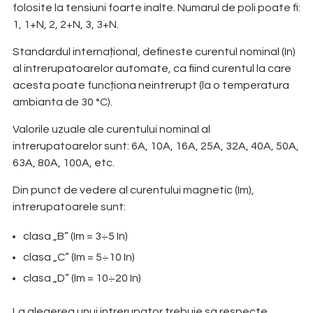
folosite la tensiuni foarte inalte. Numarul de poli poate fi:
1, 1+N, 2, 2+N, 3, 3+N.
Standardul internațional, defineste curentul nominal (In)
al intrerupatoarelor automate, ca fiind curentul la care
acesta poate funcționa neintrerupt (la o temperatura
ambianta de 30 °C).
Valorile uzuale ale curentului nominal al
intrerupatoarelor sunt: 6A, 10A, 16A, 25A, 32A, 40A, 50A,
63A, 80A, 100A, etc.
Din punct de vedere al curentului magnetic (Im),
intrerupatoarele sunt:
clasa „B” (Im = 3÷5 In)
clasa „C” (Im = 5÷10 In)
clasa „D” (Im = 10÷20 In)
La alegerea unui intrerupator trebuie sa respecte