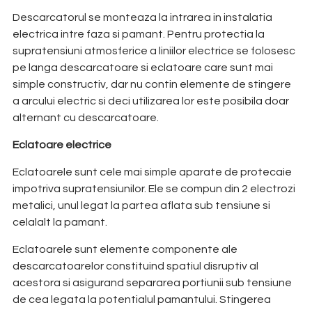
Descarcatorul se monteaza la intrarea in instalatia
electrica intre faza si pamant. Pentru protectia la
supratensiuni atmosferice a liniilor electrice se folosesc
pe langa descarcatoare si eclatoare care sunt mai
simple constructiv, dar nu contin elemente de stingere
a arcului electric si deci utilizarea lor este posibila doar
alternant cu descarcatoare.
Eclatoare electrice
Eclatoarele sunt cele mai simple aparate de protecaie
impotriva supratensiunilor. Ele se compun din 2 electrozi
metalici, unul legat la partea aflata sub tensiune si
celalalt la pamant.
Eclatoarele sunt elemente componente ale
descarcatoarelor constituind spatiul disruptiv al
acestora si asigurand separarea portiunii sub tensiune
de cea legata la potentialul pamantului. Stingerea