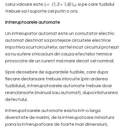
carui valoare este
I
= (1,3 ÷ 1,6) I
si pe care fuzibilul
l
nf
trebuie sa-l suporte cel putin o ora.
Intreruptoarele automate
Un intrerupator automat este un comutator electric
automat destinat sa protejeze circuitele electrice
impotriva scurtcircuitelor, astfel incat circuitul protejat
sa nu sufere stricaciuni din cauza efectelor termice
provocate de un curent mai mare decat cel nominal.
Spre deosebire de siguranțele fuzibile, care dupa
fiecare declansare trebuie inlocuite (prin arderea
fuzibilului), intrerupatoarele automate trebuie doar
reanclansate (manual sau automat), dupa inlaturarea
defectului.
Intrerupatoarele automate exista intr-o larga
diversitate de marimi, de la intrerupatoare miniatura
pana la intrerupatoare de foarte mari dimensiuni,