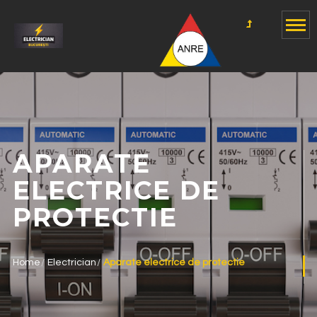
APARATE
ELECTRICE DE
PROTECTIE
Home
Electrician
Aparate electrice de protectie