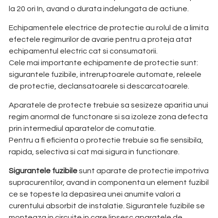
la 20 ori In, avand o durata indelungata de actiune.
Echipamentele electrice de protectie au rolul de a limita
efectele regimurilor de avarie pentru a proteja atat
echipamentul electric cat si consumatorii.
Cele mai importante echipamente de protectie sunt:
sigurantele fuzibile, intreruptoarele automate, releele
de protectie, declansatoarele si descarcatoarele.
Aparatele de protecte trebuie sa sesizeze aparitia unui
regim anormal de functonare si sa izoleze zona defecta
prin intermediul aparatelor de comutatie.
Pentru a fi eficienta o protectie trebuie sa fie sensibila,
rapida, selectiva si cat mai sigura in functionare.
Sigurantele fuzibile
sunt aparate de protectie impotriva
supracurentilor, avand in componenta un element fuzibil
ce se topeste la depasirea unei anumite valori a
curentului absorbit de instalatie. Sigurantele fuzibile se
monteaza in circuite in care lipsesc aparatele de